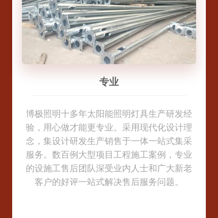
节能环保
品质保障
按需定制
节能环保
专业
专业
公司专注太阳能路灯/景观灯/庭院灯等户外照
公司专注太阳能路灯/景观灯/庭院灯等户外照
博极照明十多年太阳能照明灯具生产研发经
公司从产品原材料开始严把质量关。拥有大
科研人员不断开拓创新，引进新的生产设备
博极照明十多年太阳能照明灯具生产研发经
明产品生产、销售、施工，坚决不做以次充
验，用心做才能更专业。采用现代化设计理
型折弯机、卷板开平流水线、数控注塑机、
和研发加工工艺，专业的定制工程师，针对
明产品生产、销售、施工，坚决不做以次充
验，用心做才能更专业。采用现代化设计理
好的产品，做一个有责任感的企业。做1个工
好的产品，做一个有责任感的企业。做1个工
念，集设计研发生产销售于一体一站式集采
压铸机、折边机、粉末静电喷涂流水线等重
客户要求设计、定制，解决客户需求。拥有
念，集设计研发生产销售于一体一站式集采
程立1个标杆，标准的安装手册，现场的培训
程立1个标杆，标准的安装手册，现场的培训
服务。数百例大型项目工程施工案例，专业
型专业设备，在保障产品质量的同时我们努
强大的现场安装团队，安装前制定技术、安
服务。数百例大型项目工程施工案例，专业
的设施工售后团队深受业内人士和广大新老
力提高产品科技含量。公司拥有一大批高技
装施工方案、安装进度表，让客户真正做到
的设施工售后团队深受业内人士和广大新老
体系，做到让客户满意
体系，做到让客户满意
术焊工、钣金工师傅，从构思到设计，再到
客户的好评一站式解决售后服务问题。
客户的好评一站式解决售后服务问题。
采购无忧。
专人跟踪和团队安装支持服务，满足广大用
户多样化定制需求。