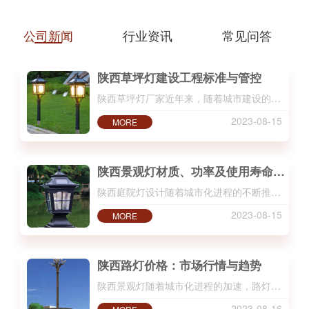
新、设计造型创新，并拥有多项户外
太阳能LED照明产品..，是户外灯具
公司新闻
行业资讯
常见问答
及LED应用，产品设计、研发、生
产、销售、服务于一体的企业，主要
陕西草坪灯建设工程标准与管控
生产太阳能路灯、LED路灯、高杆
陕西草坪灯厂家近年来，随着城市建设的不断发… ...
灯、仿古路灯、庭院灯、… ...
2023-08-15
MORE
陕西景观灯材质、功率及使用寿命对比
陕西庭院灯设计随着城市化进程的不断推进，路… ...
2023-08-15
MORE
陕西路灯价格：市场行情与趋势
陕西景观灯随着城市化进程的加速，路灯在城市… ...
2023-08-16