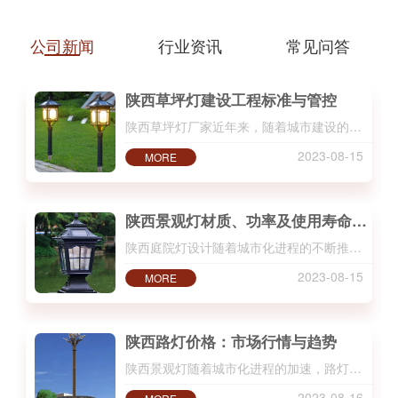
新、设计造型创新，并拥有多项户外
太阳能LED照明产品..，是户外灯具
公司新闻
行业资讯
常见问答
及LED应用，产品设计、研发、生
产、销售、服务于一体的企业，主要
陕西草坪灯建设工程标准与管控
生产太阳能路灯、LED路灯、高杆
陕西草坪灯厂家近年来，随着城市建设的不断发… ...
灯、仿古路灯、庭院灯、… ...
2023-08-15
MORE
陕西景观灯材质、功率及使用寿命对比
陕西庭院灯设计随着城市化进程的不断推进，路… ...
2023-08-15
MORE
陕西路灯价格：市场行情与趋势
陕西景观灯随着城市化进程的加速，路灯在城市… ...
2023-08-16