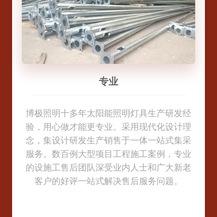
节能环保
品质保障
按需定制
节能环保
专业
专业
公司专注太阳能路灯/景观灯/庭院灯等户外照
公司专注太阳能路灯/景观灯/庭院灯等户外照
博极照明十多年太阳能照明灯具生产研发经
公司从产品原材料开始严把质量关。拥有大
科研人员不断开拓创新，引进新的生产设备
博极照明十多年太阳能照明灯具生产研发经
明产品生产、销售、施工，坚决不做以次充
验，用心做才能更专业。采用现代化设计理
型折弯机、卷板开平流水线、数控注塑机、
和研发加工工艺，专业的定制工程师，针对
明产品生产、销售、施工，坚决不做以次充
验，用心做才能更专业。采用现代化设计理
好的产品，做一个有责任感的企业。做1个工
好的产品，做一个有责任感的企业。做1个工
念，集设计研发生产销售于一体一站式集采
压铸机、折边机、粉末静电喷涂流水线等重
客户要求设计、定制，解决客户需求。拥有
念，集设计研发生产销售于一体一站式集采
程立1个标杆，标准的安装手册，现场的培训
程立1个标杆，标准的安装手册，现场的培训
服务。数百例大型项目工程施工案例，专业
型专业设备，在保障产品质量的同时我们努
强大的现场安装团队，安装前制定技术、安
服务。数百例大型项目工程施工案例，专业
的设施工售后团队深受业内人士和广大新老
力提高产品科技含量。公司拥有一大批高技
装施工方案、安装进度表，让客户真正做到
的设施工售后团队深受业内人士和广大新老
体系，做到让客户满意
体系，做到让客户满意
术焊工、钣金工师傅，从构思到设计，再到
客户的好评一站式解决售后服务问题。
客户的好评一站式解决售后服务问题。
采购无忧。
专人跟踪和团队安装支持服务，满足广大用
户多样化定制需求。