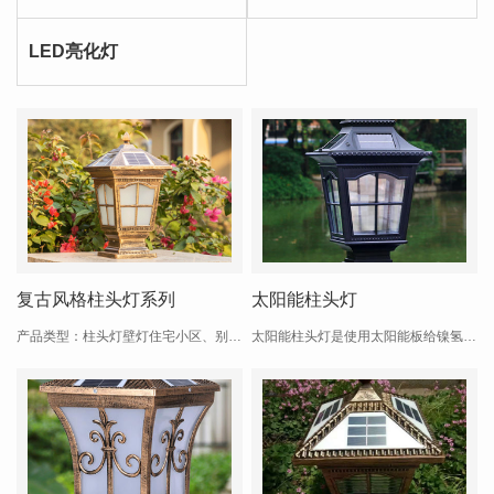
LED亮化灯
复古风格柱头灯系列
太阳能柱头灯
产品类型：柱头灯壁灯住宅小区、别墅庭院、私家花园、公园、绿化广场、商业街道、工业园区草坪及绿化带装饰照明Ø 灯体采用铁艺或压铸铝材质;Ø 表面磨砂打磨，经静电高温喷塑处理;Ø 透光罩采用磨砂玻璃灯罩，透光性好，经久耐用;Ø 太阳能电池板采用单晶硅太阳能电池板，充电效率高;...
太阳能柱头灯是使用太阳能板给镍氢电池充电的照明产品，在光照充足时，太阳能板在光照下，产生电流电压，给电池充电。晚上电池输出电能给负载。1.适用范围：商业步行街、广场、风景旅游、景观区、公园、学校、住宅小区照明。2.特点：坚固耐用，经济实用，高科环保，节能减排。3.充电模式采用太阳能充电.