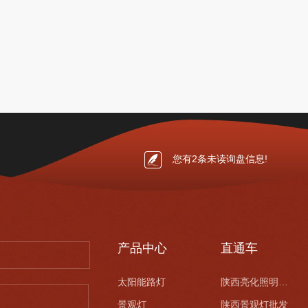
您有
2
条未读询盘信息!
产品中心
直通车
太阳能路灯
陕西亮化照明安装
景观灯
陕西景观灯批发