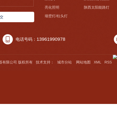
亮化照明
陕西太阳能路灯
墙壁灯/柱头灯
交
13961990978
电话号码：
城市
照明电器有限公司 版权所有 技术支持：
城市分站
网站地图
XML
RSS
分
站：
甘
肃
青
海
宁
夏
新
疆
陕
西
西
藏