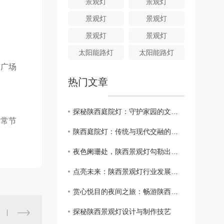
景观灯
景观灯
景观灯
景观灯
景观灯
景观灯
太阳能路灯
太阳能路灯
市广场
热门文章
探秘陕西庭院灯：守护家园的文化明灯
非常节
陕西庭院灯：传统与现代交融的光影之美
夜色阑珊处，陕西景观灯勾勒出的浪漫画卷
点亮未来：陕西景观灯行业发展前景分析
赏心悦目的夜间之旅：畅游陕西景观灯街区
探秘陕西景观灯设计与制作技艺